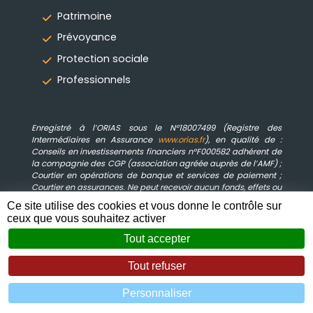
Patrimoine
Prévoyance
Protection sociale
Professionnels
Enregistré à l’ORIAS sous le N°18007499 (Registre des
Intermédiaires en Assurance
www.orias.fr
), en qualité de :
Conseils en investissements financiers n°F000582 adhérent de
la compagnie des CGP (association agréée auprès de l’AMF) ;
Courtier en opérations de banque et services de paiement ;
Courtier en assurances. Ne peut recevoir aucun fonds, effets ou
valeurs. Assurance Responsabilité Civile et Garantie Financière
Ce site utilise des cookies et vous donne le contrôle sur
souscrites auprès de la compagnie MMA ENTREPRISE IARD
ceux que vous souhaitez activer
Assurances Mutuelles : 14 Bd Marie et Alexandre Oyon 72030 Le
Mans CEDEX 9.
Tout accepter
Tout refuser
© 2019 - 2026 Ar'Conseils •
Mentions légales
Personnaliser
Zéfyx
création de sites internet à Aubenas Ardèche