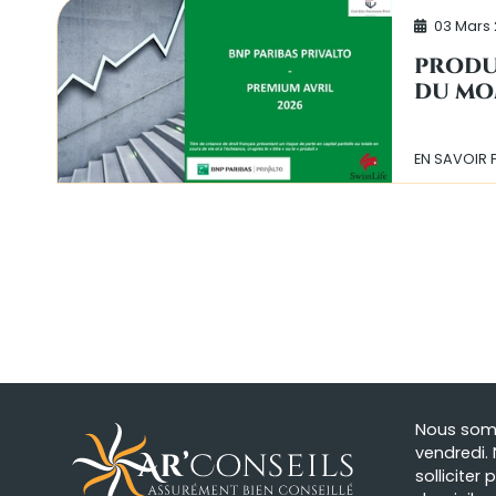
03 Mars
PRODU
DU MO
EN SAVOIR 
Nous somm
vendredi. 
solliciter