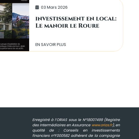
03 Mars 2026
investissement en local:
Le manoir le Roure
EN SAVOIR PLUS
Enregistré à l’ORIAS sous le N°18007499 (Registre
des Intermédiaires en Assurance
www.orias.fr
), en
qualité de : Conseils en investissements
financiers n°F000582 adhérent de la compagnie